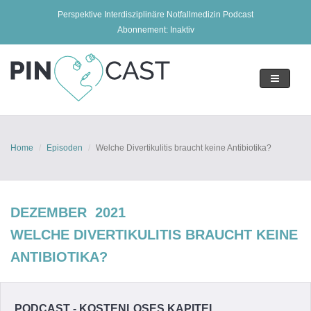
Perspektive Interdisziplinäre Notfallmedizin Podcast
Abonnement: Inaktiv
Toggle
navigatio
Home
Episoden
Welche Divertikulitis braucht keine Antibiotika?
DEZEMBER 2021
WELCHE DIVERTIKULITIS BRAUCHT KEINE
ANTIBIOTIKA?
PODCAST - KOSTENLOSES KAPITEL